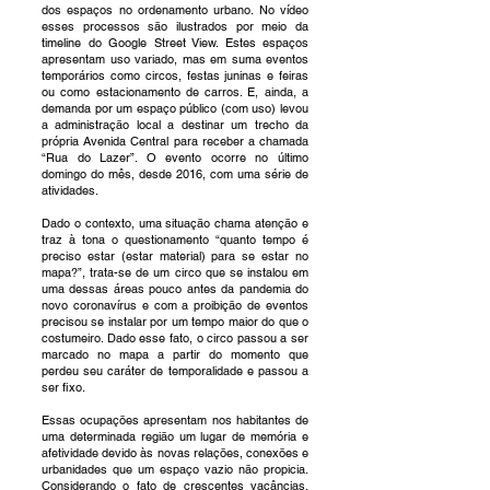
dos espaços no ordenamento urbano. No vídeo
esses processos são ilustrados por meio da
timeline do Google Street View. Estes espaços
apresentam uso variado, mas em suma eventos
temporários como circos, festas juninas e feiras
ou como estacionamento de carros. E, ainda, a
demanda por um espaço público (com uso) levou
a administração local a destinar um trecho da
própria Avenida Central para receber a chamada
“Rua do Lazer”. O evento ocorre no último
domingo do mês, desde 2016, com uma série de
atividades.
Dado o contexto, uma situação chama atenção e
traz à tona o questionamento “quanto tempo é
preciso estar (estar material) para se estar no
mapa?”, trata-se de um circo que se instalou em
uma dessas áreas pouco antes da pandemia do
novo coronavírus e com a proibição de eventos
precisou se instalar por um tempo maior do que o
costumeiro. Dado esse fato, o circo passou a ser
marcado no mapa a partir do momento que
perdeu seu caráter de temporalidade e passou a
ser fixo.
Essas ocupações apresentam nos habitantes de
uma determinada região um lugar de memória e
afetividade devido às novas relações, conexões e
urbanidades que um espaço vazio não propicia.
Considerando o fato de crescentes vacâncias,