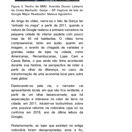
Figura 2. Trecho de MM3: Avenida Doutor Labieno
da Costa Machado, Garça – SP. Captura de tela do
Google Maps. Realizador: Mateus Agostinho.
Ao longo do vídeo, narra-se o fato de Garça ter
“entrado no mapa” a partir de 2011, quando a
viatura da Google realizou a primeira varredura na
pequena cidade do interior paulista com pouco
mais de 40 mil habitantes. O vídeo torna
compreensível, tanto em áudio, quanto em
imagem, o evento da chegada de variadas e
grandes redes de lojas na cidade, como
Americanas, Pernambucanas, Lojas Cem e
Casas Bahia, o que ainda não tinha acontecido
durante sua história, na perspectiva de notar a
partir do olhar da
diferença, no caso, da
transformação de uma economia local para outra
mais global.
Deslocando-se pela via, o narrador vai
apresentando locais em que não fica evidente, a
partir de um olhar desencarnado, que há
especulação e interesse no valor da terra na
cidade: em 2011, iniciam-se burburinhos sobre
uma possível reforma na rodoviária (que só se
confirma em 2018, ano da última leitura da
Google).
Posteriormente, as lojas que existiam na antiga
rodoviária foram desapropriadas; anos a fio,