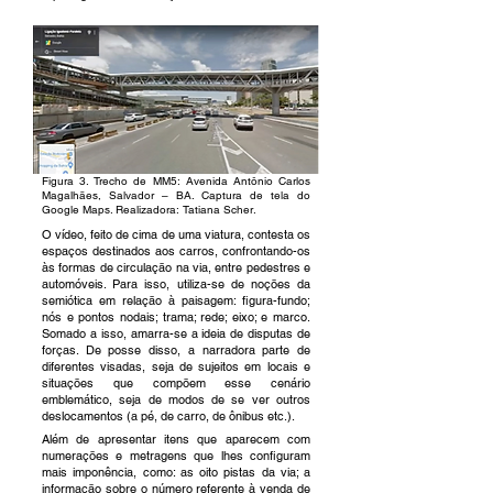
Figura 3. Trecho de MM5: Avenida Antônio Carlos
Magalhães, Salvador – BA. Captura de tela do
Google Maps. Realizadora: Tatiana Scher.
O vídeo, feito de cima de uma viatura, contesta os
espaços destinados aos carros, confrontando-os
às formas de circulação na via, entre pedestres e
automóveis. Para isso, utiliza-se de noções da
semiótica em relação à paisagem: figura-fundo;
nós e pontos nodais; trama; rede; eixo; e marco.
Somado a isso, amarra-se a ideia de disputas de
forças. De posse disso, a narradora parte de
diferentes visadas, seja de sujeitos em locais e
situações que compõem esse cenário
emblemático, seja de modos de se ver outros
deslocamentos (a pé, de carro, de ônibus etc.).
Além de apresentar itens que aparecem com
numerações e metragens que lhes configuram
mais imponência, como: as oito pistas da via; a
informação sobre o número referente à venda de