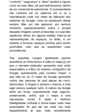
“conforto”, “segurança” e “alívio” tendem a vigorar
como as mais ditas, tal qual estivéssemos dentro
de um comercial de automóveis. O surpreendente
não costuma ser as palavras em si ou a
naturalização cada vez maior da utilização dos
sistemas da Google, como se existissem desde
sempre. Mas por não aparecer, em nenhum
momento, questionamentos sobre o porquê
daquelas imagens serem produzidas e o que elas
significam. Afinal, em alguma medida, trata-se de
representações de espaços; no limite, é um
sistema a fornecer espaços prontos para serem
usufruídos, sem que se questionem suas
procedências.
Tais questões surgem igualmente quando
assistimos ao filme Nunca é noite no mapa,
[1]
em
que o narrador-realizador apresenta uma visão
especulativa e crítica do sistema cartográfico da
Google, questionando, pelo vocativo "mapa", o
que nele se vê. O mapa da Google apresenta
rostos das pessoas tal qual placas de carro:
desfocados. O ângulo é sempre o mesmo, e todo
lugar parece qualquer outro. A viatura da Google
entra em locais supostamente mais seguros,
evidenciando, enfim, que o mapa é uma
reprodução social. E dada a histórica
fidedignidade confiada à forma-mapa, nada mais
avassalador do que ela ser cada vez mais
inquestionável, já que, mais recentemente