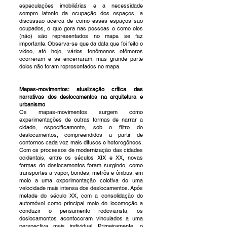
especulações imobiliárias e a necessidade
sempre latente da ocupação dos espaços, a
discussão acerca de como esses espaços são
ocupados, o que gera nas pessoas e como eles
(não) são representados no mapa se faz
importante. Observa-se que da data que foi feito o
vídeo, até hoje, vários fenômenos efêmeros
ocorreram e se encerraram, mas grande parte
deles não foram representados no mapa.
Mapas-movimentos: atualização crítica das
narrativas dos deslocamentos na arquitetura e
urbanismo
Os mapas-movimentos surgem como
experimentações de outras formas de narrar a
cidade, especificamente, sob o filtro de
deslocamentos, compreendidos a partir de
contornos cada vez mais difusos e heterogêneos.
Com os processos de modernização das cidades
ocidentais, entre os séculos XIX e XX, novas
formas de deslocamentos foram surgindo, como
transportes a vapor, bondes, metrôs e ônibus, em
meio a uma experimentação coletiva de uma
velocidade mais intensa dos deslocamentos. Após
metade do século XX, com a consolidação do
automóvel como principal meio de locomoção a
conduzir o pensamento rodoviarista, os
deslocamentos aconteceram vinculados a uma
perspectiva mais individual. Primeiramente, o