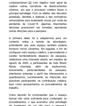
contemporâneo”,
[2]
com objetivo mais geral de
realizar outras narrativas de deslocamentos
urbanos, em que o processo coletivo fosse a
principal estratégia. Com os efeitos dos decretos
estaduais, distritais e federais e das normativas
universitárias para isolamento social, por conta da
pandemia de Covid-19, algumas importantes
decisões precisaram ser tomadas, apontando
outras direções para a pesquisa.
A primeira delas foi a adaptarmos para um
contexto online e remoto de abordagem,
entendendo que este espaço também poderia
fornecer novos caminhos. Em seguida, a fim de
configurar outro espaço coletivo, e aproveitando o
caráter territorialmente disperso da pesquisa,
realizamos uma chamada aberta, em meados de
agosto de 2020, a participantes de todo Brasil.
Nesta chamada, além de explicarmos,
brevemente, particularidades da pesquisa,
intentamos entender o perfil dos interessados e
questionamos, sucintamente, as intenções dos
possíveis participantes na contribuição coletiva,
bem como apresentamos os procedimentos de
trabalho.
Outra decisão foi compreender que o espaço
textual não seria suficiente para contemplar os
procedimentos, o que acarretou uma estratégia
de montagem de um site para a pesquisa,