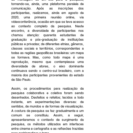
tornando-se, ainda, uma plataforma paralela de
comunicação. Após as inscrições dos
participantes, realizamos, ainda em agosto de
2020, uma primeira reunião online, via
videoconferência, ocasião em que se teve acesso
ao contexto completo da pesquisa. Neste
encontro, a diversidade de participantes nos
chamou atenção: quarenta estudantes de
graduação e pós-graduação de instituições
públicas e privadas; de diferentes etnias, gêneros,
classes sociais e territórios, correspondentes a
todas as regiões geopolíticas brasileiras: um mapa
se formava. Mas, como todo mapa é uma
reprodução, mesmo que contemplasse uma
diversidade de atores, o eixo dominante
continuava sendo o centro-sul brasileiro, com a
maioria dos participantes provenientes do estado
de São Paulo.
Assim, os procedimentos para realização da
pesquisa colaborativa e coletiva foram sendo
desenhados. Desfeitos e refeitos; tecidos a todo
instante, em experimentações diversas: de
sentidos, de mundos e de formas de visualização.
A costura da pesquisa se fez gradualmente e um
comum se constituiu. Assim, a seguir,
apresentaremos o contexto de surgimento da
pesquisa, os métodos utilizados em interfaces
entre cinema e cartografia e as reflexões trazidas