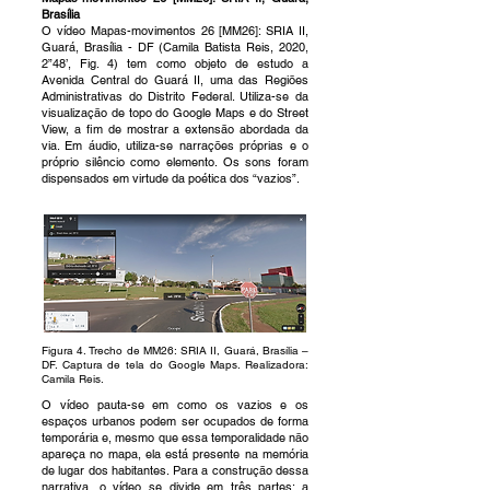
Brasília
O vídeo Mapas-movimentos 26 [MM26]: SRIA II,
Guará, Brasília - DF (Camila Batista Reis, 2020,
2”48’, Fig. 4) tem como objeto de estudo a
Avenida Central do Guará II, uma das Regiões
Administrativas do Distrito Federal. Utiliza-se da
visualização de topo do Google Maps e do Street
View, a fim de mostrar a extensão abordada da
via. Em áudio, utiliza-se narrações próprias e o
próprio silêncio como elemento. Os sons foram
dispensados em virtude da poética dos “vazios”.
Figura 4. Trecho de MM26: SRIA II, Guará, Brasília –
DF. Captura de tela do Google Maps. Realizadora:
Camila Reis.
O vídeo pauta-se em como os vazios e os
espaços urbanos podem ser ocupados de forma
temporária e, mesmo que essa temporalidade não
apareça no mapa, ela está presente na memória
de lugar dos habitantes. Para a construção dessa
narrativa, o vídeo se divide em três partes: a