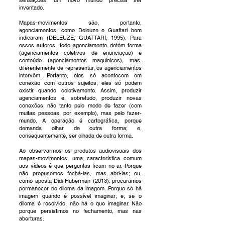
sensações: um novo mundo precisa ser
inventado.
Mapas-movimentos são, portanto,
agenciamentos, como Deleuze e Guattari bem
indicaram (DELEUZE; GUATTARI, 1995). Para
esses autores, todo agenciamento detém forma
(agenciamentos coletivos de enunciação) e
conteúdo (agenciamentos maquínicos), mas,
diferentemente de representar, os agenciamentos
intervêm. Portanto, eles só acontecem em
conexão com outros sujeitos; eles só podem
existir quando coletivamente. Assim, produzir
agenciamentos é, sobretudo, produzir novas
conexões; não tanto pelo modo de fazer (com
muitas pessoas, por exemplo), mas pelo fazer-
mundo. A operação é cartográfica, porque
demanda olhar de outra forma; e,
consequentemente, ser olhada de outra forma.
Ao observarmos os produtos audiovisuais dos
mapas-movimentos, uma característica comum
aos vídeos é que perguntas ficam no ar. Porque
não propusemos fechá-las, mas abri-las; ou,
como aposta Didi-Huberman (2013): procuramos
permanecer no dilema da imagem. Porque só há
imagem quando é possível imaginar; e, se o
dilema é resolvido, não há o que imaginar. Não
porque persistimos no fechamento, mas nas
aberturas.