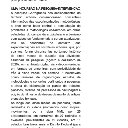
para problematizar o tema.
UMA INCURSÃO NA PESQUISA-INTERVENÇÃO
A pesquisa Cartografias dos deslocamentos do
território urbano contemporâneo concentrou
informações das experimentações metodológicas
e teve como base central a constatação de
problemas e metodologias observados em obras
estudadas do campo da arquitetura e urbanismo
com aspectos fundamentais a serem atualizados.
Isto se desdobrou no contexto das
experimentações em narrativas urbanas, que, por
sua vez, foram circunscritas no tempo histórico
de cinco meses de duração das atividades
semanais de pesquisa (agosto a dezembro de
2020), em ambiente digital, via videoconferência,
em formato de encontros, com periodicidade de
três a cinco vezes por semana. Funcionavam
como reuniões de organização; estudos de
metodologias e conceitos pertinentes à pesquisa;
e ainda da elaboração de planos de trabalho,
planilhas, roteiros; de processos de decupagem e
edição de filmes; e de desenvolvimento de artigos
e ensaios textuais.
Ao longo dos cinco meses de pesquisa, foram
realizados 27 vídeos (nomeados como mapas-
movimentos, ou a sigla MM), por 25
colaboradores, em narrativas de 27 rodovias e
avenidas, provenientes de 19 cidades, em 11
estados brasileiros mais o Distrito Federal (para