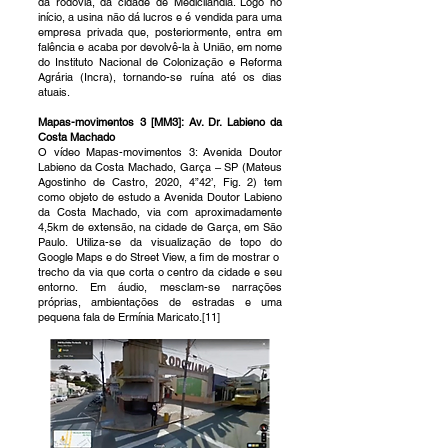
da rodovia, da cidade de Medicilândia. Logo no
início, a usina não dá lucros e é vendida para uma
empresa privada que, posteriormente, entra em
falência e acaba por devolvê-la à União, em nome
do Instituto Nacional de Colonização e Reforma
Agrária (Incra), tornando-se ruína até os dias
atuais.
Mapas-movimentos 3 [MM3]: Av. Dr. Labieno da
Costa Machado
O vídeo Mapas-movimentos 3: Avenida Doutor
Labieno da Costa Machado, Garça – SP (Mateus
Agostinho de Castro, 2020, 4”42’, Fig. 2) tem
como objeto de estudo a Avenida Doutor Labieno
da Costa Machado, via com aproximadamente
4,5km de extensão, na cidade de Garça, em São
Paulo. Utiliza-se da visualização de topo do
Google Maps e do Street View, a fim de mostrar o
trecho da via que corta o centro da cidade e seu
entorno. Em áudio, mesclam-se narrações
próprias, ambientações de estradas e uma
pequena fala de Ermínia Maricato.[11]