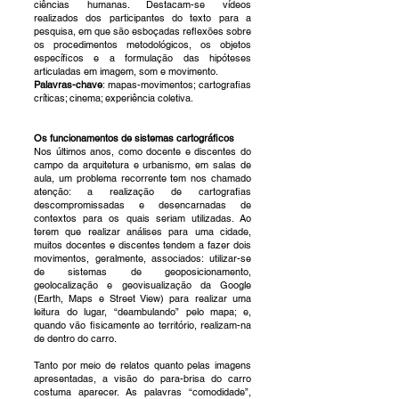
ciências humanas. Destacam-se vídeos
realizados dos participantes do texto para a
pesquisa, em que são esboçadas reflexões sobre
os procedimentos metodológicos, os objetos
específicos e a formulação das hipóteses
articuladas em imagem, som e movimento.
Palavras-chave
: mapas-movimentos; cartografias
críticas; cinema; experiência coletiva.
Os funcionamentos de sistemas cartográficos
Nos últimos anos, como docente e discentes do
campo da arquitetura e urbanismo, em salas de
aula, um problema recorrente tem nos chamado
atenção: a realização de cartografias
descompromissadas e desencarnadas de
contextos para os quais seriam utilizadas. Ao
terem que realizar análises para uma cidade,
muitos docentes e discentes tendem a fazer dois
movimentos, geralmente, associados: utilizar-se
de sistemas de geoposicionamento,
geolocalização e geovisualização da Google
(Earth, Maps e Street View) para realizar uma
leitura do lugar, “deambulando” pelo mapa; e,
quando vão fisicamente ao território, realizam-na
de dentro do carro.
Tanto por meio de relatos quanto pelas imagens
apresentadas, a visão do para-brisa do carro
costuma aparecer. As palavras “comodidade”,