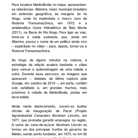
Para localizar Medicilândia no mapa, apresentam-
se referências: Altamira, maior município brasileiro
em extensão geográfica, às margens do rio
Xingu, onde foi implantado o marco zero da
Rodovia Transamazônica, em 1972; e a
emblemática Usina Hidrelétrica de Belo Monte
(2011), na Bacia do Rio Xingu. Para ligar as vias,
toma-se a saída sudoeste, que, ainda em
Altamira, possui o nome de um político ainda vivo
– explicitado no vídeo – para, depois, tornar-se a
Rodovia Transamazônica.
Ao longo de alguns minutos na rodovia, a
estratégia de edição acelera bastante o vídeo
para vencer a quilometragem de uma cidade a
outra. Durante esse percurso, as imagens que
aparecem – datadas da última captura pela
Google, em outubro de 2019 –, em parte, contêm
solo asfaltado; e, em grandes trechos, mais
próximos à cidade de Medicilândia, partes em
terra batida.
Ainda neste deslocamento, ouvem-se áudios
oficiais da inauguração de Pacal (Projeto
Agroindustrial Canavieiro Abraham Lincoln), em
1971, que prometia garantir empregos na região.
A usina de cana-de-açúcar Abraham Lincoln se
tornou um dos principais trunfos do governo de
Médici, sendo ponto fundador, em 1973, no km 92