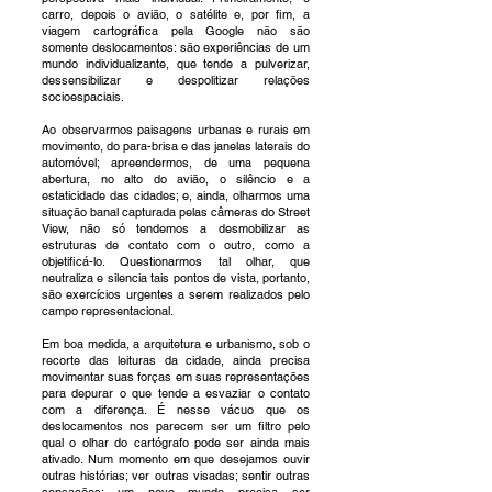
carro, depois o avião, o satélite e, por fim, a
viagem cartográfica pela Google não são
somente deslocamentos: são experiências de um
mundo individualizante, que tende a pulverizar,
dessensibilizar e despolitizar relações
socioespaciais.
Ao observarmos paisagens urbanas e rurais em
movimento, do para-brisa e das janelas laterais do
automóvel; apreendermos, de uma pequena
abertura, no alto do avião, o silêncio e a
estaticidade das cidades; e, ainda, olharmos uma
situação banal capturada pelas câmeras do Street
View, não só tendemos a desmobilizar as
estruturas de contato com o outro, como a
objetificá-lo. Questionarmos tal olhar, que
neutraliza e silencia tais pontos de vista, portanto,
são exercícios urgentes a serem realizados pelo
campo representacional.
Em boa medida, a arquitetura e urbanismo, sob o
recorte das leituras da cidade, ainda precisa
movimentar suas forças em suas representações
para depurar o que tende a esvaziar o contato
com a diferença. É nesse vácuo que os
deslocamentos nos parecem ser um filtro pelo
qual o olhar do cartógrafo pode ser ainda mais
ativado. Num momento em que desejamos ouvir
outras histórias; ver outras visadas; sentir outras