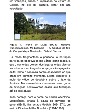
um timelapse, dando a impressão da viatura da
Google, no ato da captura, estar em alta
velocidade.
Figura 1. Trecho de MM2: BR230, Rodovia
Transamazônica, Medicilândia – PA. Captura de tela
do Google Maps. Realizador: Gabriel Ramos.
De modo fragmentado e pausado, a narração
parte da perspectiva de dar vários significados, já
que o nome das coisas, dos lugares e das vias se
transformam ao longo do tempo; e são apagados
de tal forma a não mais serem associados ao que
eram em primeiro momento. Neste contexto, o
mote do vídeo se desdobra sobre o fato da
Rodovia Transamazônica concentrar uma gama
de situações controversas desde sua fundação
até os dias atuais.
Tudo começa com o nome da cidade escolhida:
Medicilândia, criada à altura do governo do
general Emílio Garrastazu Médici
(1969-1974)
, em
meio à Ditadura Militar Brasileira
(1964-1985)
.