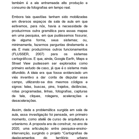
também é a ela entremeada alta produção e
consumo de fotografias em tempo real.
Embora tais questões tenham sido mobilizadas
em diversos espaços de sala de aula em que
estivemos, para nós, havia a necessidade de
produzirmos outra gramática para esses mapas
em uma pesquisa, em que pudéssemos fissurar,
de alguma forma, seus sistemas; ou,
minimamente, fazermos perguntas diretamente a
ele. E mais: produzirmos outros funcionamentos
(FLUSSER, 2007) para os sistemas
cartográficos. E que, ainda, Google Earth, Maps e
Street View pudessem ser explorados como
primeiro estudo de caso, já que é o sistema mais
difundido. A ideia era que fosse evidenciado um
viés inventivo a dar conta de disputar esse
campo, utilizando-se dos mesmos códigos e
signos: telas, buscas, pins, trajetos, distâncias,
rotas programadas, linhas, fotografias, capturas
de tela, cliques, rolagens, acelerações e
desacelerações.
Assim, dada a problemática surgida em sala de
aula, essa investigação foi pensada, em primeiro
momento, como ateliê de curso de arquitetura e
urbanismo. A proposta era de construir, no ano de
2020, uma articulação entre pesquisa-ensino-
intervenção, surgindo o projeto “Cartografias de
deslocamentos do território urbano