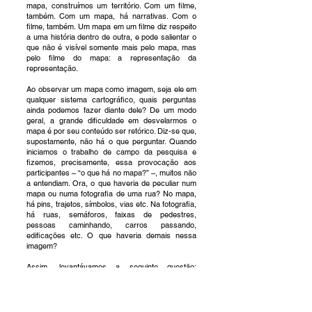
mapa, construímos um território. Com um filme,
também. Com um mapa, há narrativas. Com o
filme, também. Um mapa em um filme diz respeito
a uma história dentro de outra, e pode salientar o
que não é visível somente mais pelo mapa, mas
pelo filme do mapa: a representação da
representação.
Ao observar um mapa como imagem, seja ele em
qualquer sistema cartográfico, quais perguntas
ainda podemos fazer diante dele? De um modo
geral, a grande dificuldade em desvelarmos o
mapa é por seu conteúdo ser retórico. Diz-se que,
supostamente, não há o que perguntar. Quando
iniciamos o trabalho de campo da pesquisa e
fizemos, precisamente, essa provocação aos
participantes – “o que há no mapa?” –, muitos não
a entendiam. Ora, o que haveria de peculiar num
mapa ou numa fotografia de uma rua? No mapa,
há pins, trajetos, símbolos, vias etc. Na fotografia,
há ruas, semáforos, faixas de pedestres,
pessoas caminhando, carros passando,
edificações etc. O que haveria demais nessa
imagem?
Assim, levantávamos a seguinte questão:
“estaríamos fazendo a pergunta que, de fato,
funciona?” Logo, colocamos outra pergunta, que
apostávamos poder funcionar de maneira
diferente: “por que há o que há no mapa?” Tal