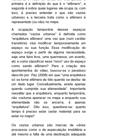
primeira é a definição do que é o “efêmero”, a
segunda é sobre quais lugares ele ocupa (e, com
isso, é preciso entender o que são vazios
urbanos) e a terceira trata como o efêmero é
representado (ou não) no mapa.
A ocupação temporária desses espaços
chamados “vazios urbanos” é definida como
“arquitetura efêmera” uma vez que (num caráter
transitório) visa modificar temporariamente um
espaço ou sua função. Essa modificação do
espaço surge a partir de alguma necessidade,
seja uma feira livre, uma quermesse, um evento,
etc e como classificar esse “novo” uso do espaço
como sendo efêmero? Para a criação dos
apontamentos do vídeo, buscou-se o paradoxo
descrito por Paz (2008) em que: “uma arquitetura
só se torna efêmera de fato quando se desfaz de
um dado lugar. Conceitualmente, existe apenas
quando cumprida sua efemeridade”. Importante
ressaltar que a arquitetura, enquanto temporária,
não costuma aparecer no mapa e enquanto sua
efemeridade não se encerra, é apenas
“arquitetura”. Dito isso, questiona-se: quanto
tempo é preciso estar (estar material) para se
estar no mapa?
Os vazios urbanos são marcas de vários
processos como o de especulação imobiliária e
até mesmo a falta de uma destinação adequada