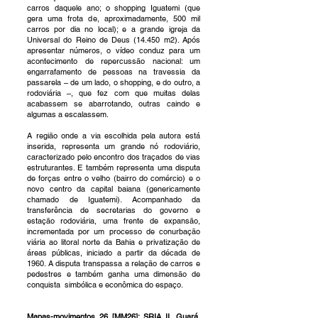
carros daquele ano; o shopping Iguatemi (que
gera uma frota de, aproximadamente, 500 mil
carros por dia no local); e a grande igreja da
Universal do Reino de Deus (14.450 m2). Após
apresentar números, o vídeo conduz para um
acontecimento de repercussão nacional: um
engarrafamento de pessoas na travessia da
passarela – de um lado, o shopping, e do outro, a
rodoviária –, que fez com que muitas delas
acabassem se abarrotando, outras caindo e
algumas a escalassem.
A região onde a via escolhida pela autora está
inserida, representa um grande nó rodoviário,
caracterizado pelo encontro dos traçados de vias
estruturantes. E também representa uma disputa
de forças entre o velho (bairro do comércio) e o
novo centro da capital baiana (genericamente
chamado de Iguatemi). Acompanhado da
transferência de secretarias do governo e
estação rodoviária, uma frente de expansão,
incrementada por um processo de conurbação
viária ao litoral norte da Bahia e privatização de
áreas públicas, iniciado a partir da década de
1960. A disputa transpassa a relação de carros e
pedestres e também ganha uma dimensão de
conquista simbólica e econômica do espaço.
Mapas-movimentos 26 [MM26]: SRIA II, Guará,