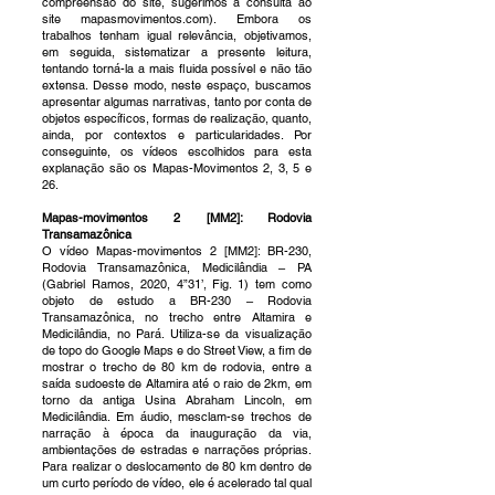
compreensão do site, sugerimos a consulta ao
site mapasmovimentos.com). Embora os
trabalhos tenham igual relevância, objetivamos,
em seguida, sistematizar a presente leitura,
tentando torná-la a mais fluida possível e não tão
extensa. Desse modo, neste espaço, buscamos
apresentar algumas narrativas, tanto por conta de
objetos específicos, formas de realização, quanto,
ainda, por contextos e particularidades. Por
conseguinte, os vídeos escolhidos para esta
explanação são os Mapas-Movimentos 2, 3, 5 e
26.
Mapas-movimentos 2 [MM2]: Rodovia
Transamazônica
O vídeo Mapas-movimentos 2 [MM2]: BR-230,
Rodovia Transamazônica, Medicilândia – PA
(Gabriel Ramos, 2020, 4”31’, Fig. 1) tem como
objeto de estudo a BR-230 – Rodovia
Transamazônica, no trecho entre Altamira e
Medicilândia, no Pará. Utiliza-se da visualização
de topo do Google Maps e do Street View, a fim de
mostrar o trecho de 80 km de rodovia, entre a
saída sudoeste de Altamira até o raio de 2km, em
torno da antiga Usina Abraham Lincoln, em
Medicilândia. Em áudio, mesclam-se trechos de
narração à época da inauguração da via,
ambientações de estradas e narrações próprias.
Para realizar o deslocamento de 80 km dentro de
um curto período de vídeo, ele é acelerado tal qual