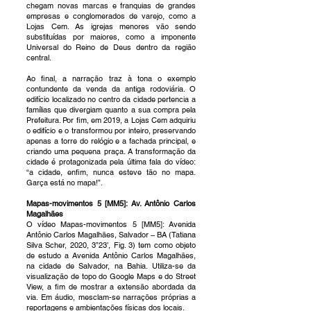
chegam novas marcas e franquias de grandes
empresas e conglomerados de varejo, como a
Lojas Cem. As igrejas menores vão sendo
substituídas por maiores, como a imponente
Universal do Reino de Deus dentro da região
central.
Ao final, a narração traz à tona o exemplo
contundente da venda da antiga rodoviária. O
edifício localizado no centro da cidade pertencia a
famílias que divergiam quanto a sua compra pela
Prefeitura. Por fim, em 2019, a Lojas Cem adquiriu
o edifício e o transformou por inteiro, preservando
apenas a torre do relógio e a fachada principal, e
criando uma pequena praça. A transformação da
cidade é protagonizada pela última fala do vídeo:
“a cidade, enfim, nunca esteve tão no mapa.
Garça está no mapa!”.
Mapas-movimentos 5 [MM5]: Av. Antônio Carlos
Magalhães
O vídeo Mapas-movimentos 5 [MM5]: Avenida
Antônio Carlos Magalhães, Salvador – BA (Tatiana
Silva Scher, 2020, 3”23’, Fig. 3) tem como objeto
de estudo a Avenida Antônio Carlos Magalhães,
na cidade de Salvador, na Bahia. Utiliza-se da
visualização de topo do Google Maps e do Street
View, a fim de mostrar a extensão abordada da
via. Em áudio, mesclam-se narrações próprias a
reportagens e ambientações físicas dos locais.