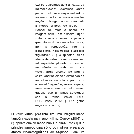
(...) se quisermos abrir a “caixa da
representação”, devemos então
praticar nela uma dupla rachadura
ao meio: rachar ao meio a simples
noção de imagem e rachar ao meio
a noção simples de lógica (...)
Rachar ao meio a noção de
imagem seria, em primeiro lugar,
voltar a uma inflexão da palavra
que não implique nem a imagística,
nem a reprodução, nem a
iconografia, nem mesmo o aspecto
“figurativo”. (...) a questão ainda
aberta de saber o que poderia, em
tal superfície pintada ou em tal
reentrância da pedra vir a ser
visível. Seria preciso, ao abrir a
caixa, abrir os olhos à dimensão de
um olhar expectante: esperar que
o visível “pegue” e, nessa espera,
tocar com o dedo o valor virtual
daquilo que tentamos apreender
sob o termo visual (DIDI-
HUBERMAN, 2013, p. 187, grifos
originais do autor).
O valor virtual presente em uma imagem-mapa
também existe na imagem-filme. Conley (2007, p.
3) aponta que “o mapa não é o filme”, mas que o
primeiro fornece uma série de motivos e para os
efeitos cinematográficos do segundo. Com um