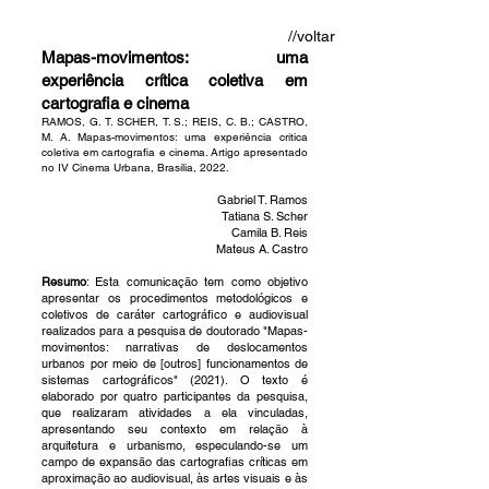
//
voltar
Mapas-movimentos: uma
experiência crítica coletiva em
cartografia e cinema
RAMOS, G. T. SCHER, T. S.; REIS, C. B.; CASTRO,
M. A. Mapas-movimentos: uma experiência crítica
coletiva em cartografia e cinema. Artigo apresentado
no IV Cinema Urbana, Brasília, 2022.
Gabriel T. Ramos
Tatiana S. Scher
Camila B. Reis
Mateus A. Castro
Resumo
: Esta comunicação tem como objetivo
apresentar os procedimentos metodológicos e
coletivos de caráter cartográfico e audiovisual
realizados para a pesquisa de doutorado "Mapas-
movimentos: narrativas de deslocamentos
urbanos por meio de [outros] funcionamentos de
sistemas cartográficos" (2021). O texto é
elaborado por quatro participantes da pesquisa,
que realizaram atividades a ela vinculadas,
apresentando seu contexto em relação à
arquitetura e urbanismo, especulando-se um
campo de expansão das cartografias críticas em
aproximação ao audiovisual, às artes visuais e às