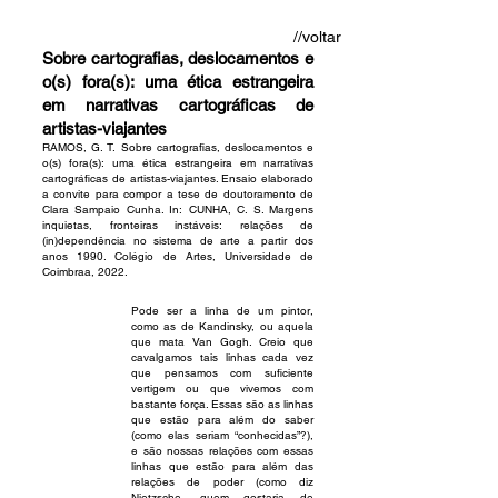
//
voltar
Sobre cartografias, deslocamentos e
o(s) fora(s): uma ética estrangeira
em narrativas cartográficas de
artistas-viajantes
RAMOS, G. T.
Sobre cartografias, deslocamentos e
o(s) fora(s): uma ética estrangeira em narrativas
cartográficas de artistas-viajantes. Ensaio elaborado
a convite para compor a tese de doutoramento de
Clara Sampaio Cunha. In: CUNHA, C. S. Margens
inquietas, fronteiras instáveis: relações de
(in)dependência no sistema de arte a partir dos
anos 1990. Colégio de Artes, Universidade de
Coimbraa, 2022.
Pode ser a linha de um pintor,
como as de Kandinsky, ou aquela
que mata Van Gogh. Creio que
cavalgamos tais linhas cada vez
que pensamos com suficiente
vertigem ou que vivemos com
bastante força. Essas são as linhas
que estão para além do saber
(como elas seriam “conhecidas”?),
e são nossas relações com essas
linhas que estão para além das
relações de poder (como diz
Nietzsche, quem gostaria de