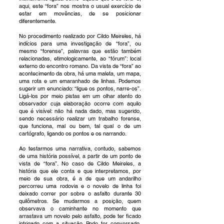
aqui, este “fora” nos mostra o usual exercício de
estar em movências, de se posicionar
diferentemente.
No procedimento realizado por Cildo Meireles, há
indícios para uma investigação de “fora”, ou
mesmo “forense”, palavras que estão também
relacionadas, etimologicamente, ao “fórum”: local
externo do encontro romano. Da vista de “fora” ao
acontecimento da obra, há uma maleta, um mapa,
uma rota e um emaranhado de linhas. Podemos
sugerir um enunciado: “ligue os pontos, narre-os”.
Ligá-los por meio pistas em um olhar atento do
observador cuja elaboração ocorre com aquilo
que é visível: não há nada dado, mas sugerido,
sendo necessário realizar um trabalho forense,
que funciona, mal ou bem, tal qual o de um
cartógrafo, ligando os pontos e os narrando.
Ao testarmos uma narrativa, contudo, sabemos
de uma história possível, a partir de um ponto de
vista de “fora”. No caso de Cildo Meireles, a
história que ele conta e que interpretamos, por
meio de sua obra, é a de que um andarilho
percorreu uma rodovia e o novelo de linha foi
deixado correr por sobre o asfalto durante 30
quilômetros. Se mudarmos a posição, quem
observava o caminhante no momento que
arrastava um novelo pelo asfalto, pode ter ficado
intrigado com a situação. Pode ter conversado,