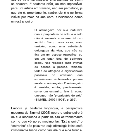
as observa. É bastante difícil, se não impossível,
para um artista em trânsito, não ser percebido, já
que ele é, propriamente, rastro; ele é e se torna
visível por meio de sua obra, funcionando como
um estrangeiro.
O estrangeiro por sua natureza
não é proprietário do solo, e o solo
não é somente compreendido no
sentido físico, neste caso, mas,
também, como uma substância
delongada da vida, que não se
fixa em um espaço específico, ou
em um lugar ideal do perímetro
social. Nas relações mais íntimas
de pessoa a pessoa, também,
todas as atrações e significâncias
possíveis no cotidiano das
experiências simbolizadas podem
revelar o estrangeiro. O estrangeiro
é sentido, então, precisamente,
como um estranho, isto é, como
um outro não "proprietário do solo"
(SIMMEL, 2005 [1908], p. 266).
Embora já bastante longínqua, a perspectiva
moderna de Simmel (2005) sobre o estrangeiro é
de sua mobilidade a partir de seu estranhamento
com o que vê ao se movimentar. “Estrangeiro” e
“estranho” são palavras cuja etimologia latina está
intimamente ligada como “aquele que é de fora” e,