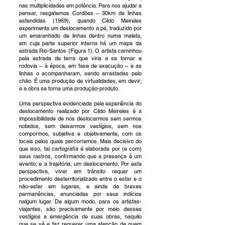
nas multiplicidades em potência. Para nos ajudar a
pensar, resgatemos Cordões – 30km de linhas
estendidas (1969), quando Cildo Meireles
experimenta um deslocamento a pé, traduzido por
um emaranhado de linhas dentro numa maleta,
em cuja parte superior interna há um mapa da
estrada Rio-Santos (Figura 1). O artista caminhou
pela estrada de terra que viria a se tornar a
rodovia – à época, em fase de execução – e as
linhas o acompanharam, sendo arrastadas pelo
chão. É uma produção de virtualidades, em devir;
e a obra se torna uma produção-produto.
Uma perspectiva evidenciada pela experiência do
deslocamento realizado por Cildo Meireles é a
impossibilidade de nos deslocarmos sem sermos
notados, sem deixarmos vestígios, sem nos
compormos, subjetiva e objetivamente, com os
locais pelos quais percorremos. Mais decisivo do
que isso, tal cartografia é elaborada por (e com)
seus rastros, confirmando que a presença é um
evento; e a trajetória, um deslocamento. Por esta
perspectiva, viver em trânsito requer um
procedimento desterritorializado entre o estar e o
não-estar em lugares, e ainda de breves
permanências, enunciadas por seus indícios
nalgum lugar. De algum modo, para os artistas-
viajantes, são precisamente por meio desses
vestígios a emergência de suas obras, naquilo
que se vê e faz requerer uma atenção de quem