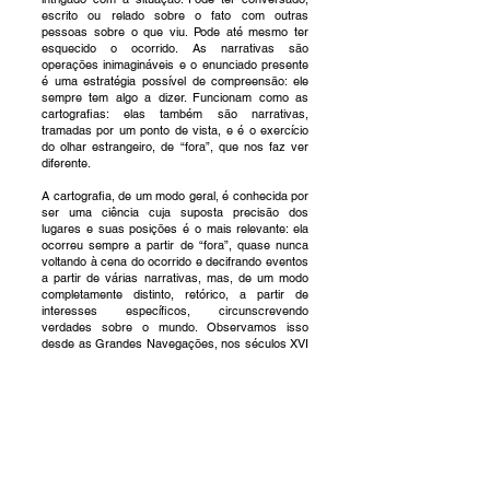
escrito ou relado sobre o fato com outras
pessoas sobre o que viu. Pode até mesmo ter
esquecido o ocorrido. As narrativas são
operações inimagináveis e o enunciado presente
é uma estratégia possível de compreensão: ele
sempre tem algo a dizer. Funcionam como as
cartografias: elas também são narrativas,
tramadas por um ponto de vista, e é o exercício
do olhar estrangeiro, de “fora”, que nos faz ver
diferente.
A cartografia, de um modo geral, é conhecida por
ser uma ciência cuja suposta precisão dos
lugares e suas posições é o mais relevante: ela
ocorreu sempre a partir de “fora”, quase nunca
voltando à cena do ocorrido e decifrando eventos
a partir de várias narrativas, mas, de um modo
completamente distinto, retórico, a partir de
interesses específicos, circunscrevendo
verdades sobre o mundo. Observamos isso
desde as Grandes Navegações, nos séculos XVI
e XVII, conhecidas pelas conquistas territoriais e
emancipações de Estados-Nação, que, contudo,
pormenorizaram, e, por vezes anularam, ao longo
da história, a exploração e a dominação de
populações originárias; à conquista da visão
predominante sobre o globo terrestre, com a
chegada do homem à Lua e a invenção dos
satélites, na década de 1960, numa disputa de