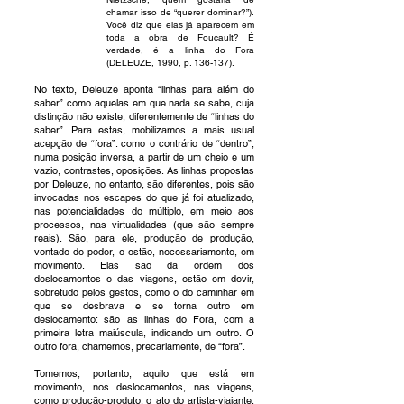
chamar isso de “querer dominar?”).
Você diz que elas já aparecem em
toda a obra de Foucault? É
verdade, é a linha do Fora
(DELEUZE, 1990, p. 136-137).
No texto, Deleuze aponta “linhas para além do
saber” como aquelas em que nada se sabe, cuja
distinção não existe, diferentemente de “linhas do
saber”. Para estas, mobilizamos a mais usual
acepção de “fora”: como o contrário de “dentro”,
numa posição inversa, a partir de um cheio e um
vazio, contrastes, oposições. As linhas propostas
por Deleuze, no entanto, são diferentes, pois são
invocadas nos escapes do que já foi atualizado,
nas potencialidades do múltiplo, em meio aos
processos, nas virtualidades (que são sempre
reais). São, para ele, produção de produção,
vontade de poder, e estão, necessariamente, em
movimento. Elas são da ordem dos
deslocamentos e das viagens, estão em devir,
sobretudo pelos gestos, como o do caminhar em
que se desbrava e se torna outro em
deslocamento: são as linhas do Fora, com a
primeira letra maiúscula, indicando um outro. O
outro fora, chamemos, precariamente, de “fora”.
Tomemos, portanto, aquilo que está em
movimento, nos deslocamentos, nas viagens,
como produção-produto: o ato do artista-viajante,