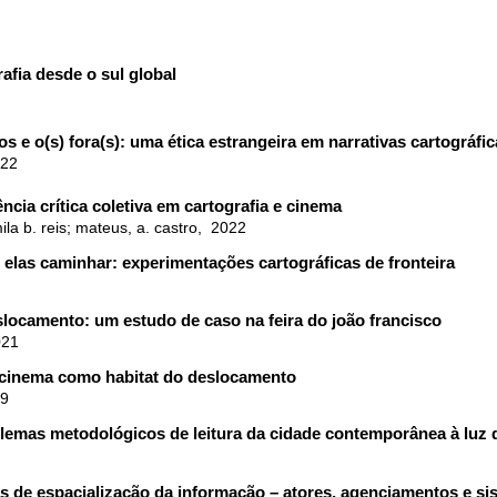
rafia
desde o sul global
s e o(s) fora(s): uma ética estrangeira em narrativas cartográfic
022
ência crítica coletiva em cartografia e cinema
mila b. reis; mateus, a. castro, 2022
r elas caminhar: experimentações cartográficas de fronteira
slocamento: um estudo de caso na feira do joão francisco
021
 cinema como habitat do deslocamento
19
blemas metodológicos de leitura da cidade contemporânea à luz 
cas de espacialização da informação – atores, agenciamentos e s