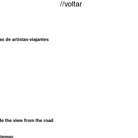
//vol
tar
as de artistas-viajantes
de the view from the road
istemas