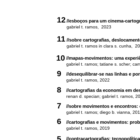
12
//esboços para um cinema-cartog
gabriel t. ramos
, 2023
11
//sobre cartografias, deslocamento
gabriel t. ramos in clara s. cunha, 2
10
//mapas-movimentos: uma exp
eri
gabriel t. ramos; tatiane s. scher; ca
9
//desequilibrar-se nas linhas e po
gabriel t. ramos, 2022
8
//cartografias da economia em de
renan d. specian; gabriel t. ramos, 2
7
//sobre movimentos e encontros:
gabriel t. ramos; diego b. vianna, 20
6
//cartografias e movimentos: pro
gabriel t. ramos, 2019
5
//contracartografias: tecnopolíti