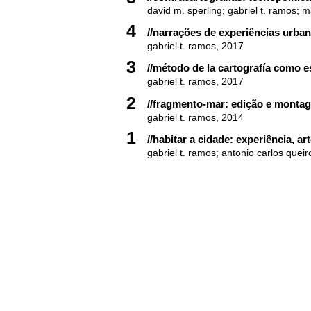
david m. sperling; gabriel t. ramos; 
4
//narrações de experiências urba
gabriel t. ramos, 2017
3
//método de la cartografía como e
gabriel t. ramos, 2017
2
//fragmento-mar: edição e montag
gabriel t. ramos, 2014
1
//habitar a cidade: experiência, ar
gabriel t. ramos; antonio carlos queir