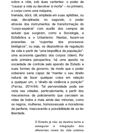
sobre a vida, sob duas vertentes:
o poder de
“causar a vida ou devolver à morte” –
no primeiro,
o corpo como uma m
áquina,
treinada, dócil, útil, ampliada em suas aptidões, ou
seja, disciplinada; no segundo, o poder
através
dos instrumentos de transformação do
“corpo
-espécie” com auxílio dos campos de
estudo que
surgiram, como a Sociologia, a
Estatística e o Urbanismo.
Nestes, fazem
-se
presentes os “suportes
dos processos
biológicos”, ou seja, os dispositivos de regulação
da vida a partir de “uma biopolítica
da população”:
uma economia (gestão) dos corpos (Idem). Por
esta primeira perspectiva, há uma
aposta na
sociedade
de controle pelo aparato de Estado e
suas formas de governo, de modo que o
poder
soberano seria capaz de “manter o seu direito
natural de fazer qualquer coisa em relação
a
qualquer um, o 'direito de violência e punição'”
(Ferraz, 2014:64). Tal perversidad
e pode ser
vista
nas cidades, particularmente, a partir dos
mecanismos de policiamento que cerceiam as
vidas de
todos e mais ainda das minorias, como
os negros, mulheres, homossexuais e moradores
da
periferia, mascarando a possibilidade de se ter
liberdade.
O Estado já não se destina tanto a
assegurar a integração dos
diferentes níveis da vida coletiva