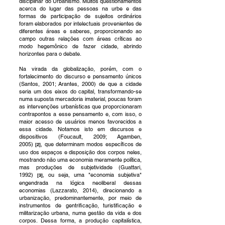
disciplinar do Urbanismo. Muitos questionamentos
acerca do lugar das pessoas na urbe e das
formas de participação de sujeitos ordinários
foram elaborados por intelectuais provenientes de
diferentes áreas e saberes, proporcionando ao
campo outras relações com áreas críticas ao
modo hegemônico de fazer cidade, abrindo
horizontes para o debate.
Na virada da globalização, porém, com o
fortalecimento do discurso e pensamento únicos
(Santos, 2001; Arantes, 2000) de que a cidade
seria um dos eixos do capital, transformando-se
numa suposta mercadoria imaterial, poucas foram
as intervenções urbanísticas que proporcionaram
contrapontos a esse pensamento e, com isso, o
maior acesso de usuários menos favorecidos a
essa cidade. Notamos isto em discursos e
dispositivos (Foucault, 2009; Agamben,
2005)
,
que determinam modos específicos de
[2
]
uso dos espaços e disposição dos corpos neles,
mostrando não uma economia meramente política,
mas produções de subjetividade (Guattari,
1992)
, ou seja, uma "economia subjetiva"
[3
]
engendrada na lógica neoliberal dessas
economias (Lazzarato, 2014), direcionando a
urbanização, predominantemente, por meio de
instrumentos de gentrificação, turistificação e
militarização urbana, numa gestão da vida e dos
corpos. Dessa forma, a produção capitalística,