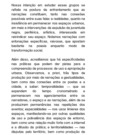
Nossa intenção em estudar esses grupos se
reflete na postura de enfrentamento que as
narrações constituem, tanto nas conexões
possíveis entre suas falas e realidades, quanto na
insistência em permanecer nos espaços urbanos,
em meio a intervenções de expulsão da juventude
negra, periférica, artística, interessada em
reivindicar seu espaço. Notamos narrações com
entonações específicas, raivosas, que apostam
bastante na poesia enquanto modo de
transformação social.
Além disso, acreditamos que há especificidades
nas práticas que podem dar pistas para a
compreensão de processos de uso e apropriação
urbana. Observamos, a priori, três tipos de
produção por meio de narrações e gestualidades,
bem como das conexões entre os poetas e a
cidade, a saber: temporalidades — que se
expandem do tempo cronometrado e
permanecem nos agenciamentos entre os
narradores, o espaço e as narrações, além de se
produzirem permanências nas repetições dos
eventos; espacialidades — nos usos limiares dos
espaços, manifestando-se por outras qualidades
de uso e polivalência dos espaços de entorno,
bem como uma relação muito forte com a internet
e a difusão da prática; e territorialidades — nas
disputas pelo território, bem como produção de