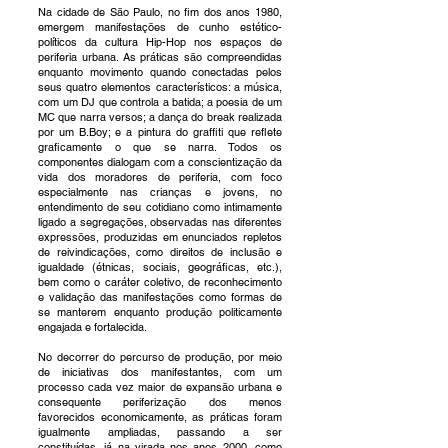
Na cidade de São Paulo, no fim dos anos 1980,
emergem manifestações de cunho estético-
políticos da cultura Hip-Hop nos espaços de
periferia urbana. As práticas são compreendidas
enquanto movimento quando conectadas pelos
seus quatro elementos característicos: a música,
com um DJ que controla a batida; a poesia de um
MC que narra versos; a dança do break realizada
por um B.Boy; e a pintura do graffiti que reflete
graficamente o que se narra. Todos os
componentes dialogam com a conscientização da
vida dos moradores de periferia, com foco
especialmente nas crianças e jovens, no
entendimento de seu cotidiano como intimamente
ligado a segregações, observadas nas diferentes
expressões, produzidas em enunciados repletos
de reivindicações, como direitos de inclusão e
igualdade (étnicas, sociais, geográficas, etc.),
bem como o caráter coletivo, de reconhecimento
e validação das manifestações como formas de
se manterem enquanto produção politicamente
engajada e fortalecida.
No decorrer do percurso de produção, por meio
de iniciativas dos manifestantes, com um
processo cada vez maior de expansão urbana e
consequente periferização dos menos
favorecidos economicamente, as práticas foram
igualmente ampliadas, passando a ser
constituídas, já na virada nos anos 2000, como