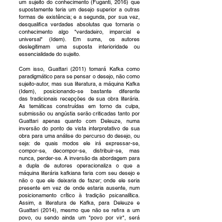
um sujeito do conhecimento (Fuganti, 2016) que
supostamente teria um desejo superior a outras
formas de existência; e a segunda, por sua vez,
desqualifica verdades absolutas que tornaria o
conhecimento algo "verdadeiro, imparcial e
universal" (Idem). Em suma, os autores
deslegitimam uma suposta interioridade ou
essencialidade do sujeito.
Com isso, Guattari (2011) tomará Kafka como
paradigmático para se pensar o desejo, não como
sujeito-autor, mas sua literatura, a máquina Kafka
(Idem), posicionando-se bastante diferente
das
tradicionais recepções de sua obra literária.
As temáticas construídas em torno da culpa,
submissão ou angústia serão criticadas tanto por
Guattari apenas quanto com Deleuze, numa
inversão do ponto de vista interpretativo de sua
obra para uma análise do percurso do desejo, ou
seja: de quais modos ele irá expressar-se,
compor-se, decompor-se, distribuir-se, mas
nunca, perder-se. A inversão da abordagem para
a dupla de autores operacionaliza o que a
máquina literária kafkiana faria com seu desejo e
não o que ele deixaria de fazer; onde ele seria
presente em vez de onde estaria ausente, num
posicionamento crítico à tradição psicanalítica.
Assim, a literatura de Kafka, para Deleuze e
Guattari (2014), mesmo que não se refira a um
povo, ou sendo ainda um "povo por vir", será