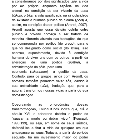
a
consideramos por dois significados:
zòe
, a vida
por ela própria, enquanto espécie da vida
animal,
na condição de ser vivente da casa
(
óikos
); e
bíos
, a vida qualificada, na singularidade
da existência
humana pública da cidade (
pólis
) e,
assim, na condição de ser político (Arendt, 2007).
Arendt
aposta que essa divisão estrita entre
público e privado co
meça a ser tratada de
maneira diferente
através das traduções do que
se compreendia por político (do grego), para o
que foi designado
como social (do latim). Isso
ocorreu, supostamente, devido à condição
humana de viver uns com
os outros, a partir da
alteração de uma política (
politiké
), a
administração da pólis, para uma
economia (
oikonomos
), a gestão da casa.
Contudo, para os gregos, ainda com Arendt, os
homens
também poderiam viver sós, devido à
sua animalidade (
zòe
), tradução que, para a
autora,
transfo
rmou nossas vidas a partir de sua
domesticação.
Observando as emergências dessas
transformações, Foucault nos indica que, até o
século XVI, o
soberano detinha o poder de
“causar a morte ou deixar viver” (Foucault,
1995:199), ou seja, em
nome de seus súdit
os,
defendê
-los e tirar a vida de qualquer um que
ameaçasse as suas. Todavia,
a partir do período
seguinte, há um investimento maior do poder