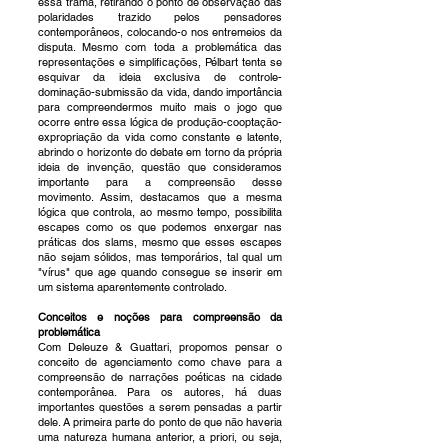
essa trama, retirando o ponto de observação das
polaridades trazido pelos pensadores
contemporâneos, colocando-o nos entremeios da
disputa. Mesmo com toda a problemática das
representações e simplificações, Pélbart tenta se
esquivar da ideia exclusiva de controle-
dominação-submissão da vida, dando importância
para compreendermos muito mais o jogo que
ocorre entre essa lógica de produção-cooptação-
expropriação da vida como constante e latente,
abrindo o horizonte do debate em torno da própria
ideia de invenção, questão que consideramos
importante para a compreensão desse
movimento. Assim, destacamos que a mesma
lógica que controla, ao mesmo tempo, possibilita
escapes como os que podemos enxergar nas
práticas dos slams, mesmo que esses escapes
não sejam sólidos, mas temporários, tal qual um
"vírus" que age quando consegue se inserir em
um sistema aparentemente controlado.
Conceitos e noções para compreensão da
problemática
Com Deleuze & Guattari, propomos pensar o
conceito de agenciamento como chave para a
compreensão de narrações poéticas na cidade
contemporânea. Para os autores, há duas
importantes questões a serem pensadas a partir
dele. A primeira parte do ponto de que não haveria
uma natureza humana anterior, a priori, ou seja,