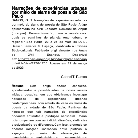
Narrações de experiências urbanas
por meio de slams de poesia de São
Paulo
RAMOS, G. T. Narrações de experiências urbanas
por meio de slams de poesia de São Paulo. Artigo
apresentado no XVII E
ncontro Nacional da Anpur
(Enanpur): Desenvolvimento, crise e resistências:
quais os caminhos do planejamento urbano e
regional? São Paulo, 22 a 26 de Maio de 2017,
Sessão Temática 6: Espaço, Identidade e Práticas
Sócio-culturais. Publicado originalmente nos Anais
do XVII Enanpur. Disponível
em:
https://anais.anpur.org.br/index.php/anaisenanp
ur/article/view/1776/1755
. Acesso em 17 de março
de 2023.
Gabriel T.
Ramos
Resumo:
Este artigo abarca conceitos,
apontamentos e possibilidades de nossa recém-
iniciada pesquisa, em que objetivamos investigar
narrações de experiências urbanas
contemporâneas, com estudo de caso os slams de
poesia da cidade de São Paulo. Partimos da
hipótese que tais narrações de experiências
poderiam enfrentar à produção neoliberal urbana
pois romperiam com as individualizações, violências
e pulverização de diferenças. Com isso, pretende-se
analisar relações imbricadas entre práticas e
espaços, por meio da observação de
espacialidades, territorialidades e temporalidades