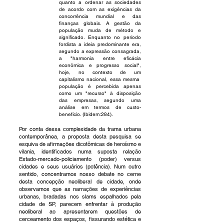
quanto a ordenar as sociedades
de acordo com as exigências da
concorrência mundial e das
finanças globais. A gestão da
população muda de método e
significado. Enquanto no período
fordista a ideia predominante era,
segundo a expressão consagrada,
a "harmonia entre eficácia
econômica e progresso social",
hoje, no contexto de um
capitalismo nacional, essa mesma
população é percebida apenas
como um "recurso" à disposição
das empresas, segundo uma
análise em termos de custo-
benefício. (Ibidem:284).
Por conta dessa complexidade da trama urbana
contemporânea, a proposta desta pesquisa se
esquiva de afirmações dicotômicas de heroísmo e
vilania, identificados numa suposta relação
Estado-mercado-policiamento (poder) versus
cidades e seus usuários (potência). Num outro
sentido, concentramos nosso debate no cerne
desta concepção neoliberal de cidade, onde
observamos que as narrações de experiências
urbanas, bradadas nos slams espalhados pela
cidade de SP, parecem enfrentar à produção
neoliberal ao apresentarem questões de
cerceamento dos espaços, fissurando estética e