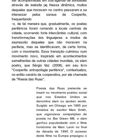
ser acompanhadas em sua agenda de atividades
através de website
. Nessa dinâmica, muitos
[4]
daqueles que moravam no centro passaram a se
interessar pelos saraus da Cooperifa,
frequentando
-o, de tal maneira que, gradualmente, os poetas
periféricos foram rumando a locais centrais da
cidade, ocorrendo forte intercâmbio cultural, com
transformações dos linguajares e modos de
expressão daqueles que não moravam na
periferia, mas se identificavam, de certa forma,
com o movimento. Essa transição culminou num
movimento novo, inspirado em acontecimentos
semelhantes de outras cidades mundiais, os slam
poetry, que Sérgio Vaz (2008), em seu livro
"Cooperifa: antropofagia periférica", contextualiza,
no então cenário da cooperativa, por ele chamada
de "Poesia das Ruas".
Poesia das Ruas pretende se
inserir no movimento poético social
que nos Estados Unidos se
denomina slam ou spoken words.
Surgido em Chicago em 1985 por
iniciativa do escritor Marc Smith,
que organizava competições de
poesia no Bar Green Mill, o slam
ganhou popularidade com o filme
homônimo de Marc Levin no final
da década de 1990. O sucesso
deste filme na Europa propagou o