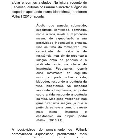
afetar e sermos afetados. Na leitura recente de
Espinosa, autores passaram a inverter a lógica do
biopoder apostando numa biopotência, conforme
Pélbart (2013) aponta:
Aquilo que parecia submetido,
subsumido, controlado, dominado,
isto é, a vida, revela num processo
mesmo de expropriação a sua
positividade indomável e primeira.
Não se trata de romantizar uma
capacidade de revide e de
resistência, mas sim de repensar a
relação entre os poderes e a
vitalidade social na chave da
imanência. Poderíamos resumir
esse movimento do seguinte
modo: ao poder sobre a vida,
biopoder, responde a potência da
vida, biopotência. Ao biopoder
responde a biopotência, ao poder
sobre a vida responde a potência
da vida. Mas esse “responde” não
quer dizer uma reação, já que a
potência se revela como o avesso
mais íntimo, imanente e
coextensivo ao próprio poder
(Pélbart, 2013:21).
A positividade do pensamento de Pélbart,
característica espinosiana, problematiza mais