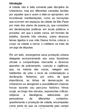
Introdução
A cidade não é feita somente pela disciplina do
Urbanismo, mas por diferentes camadas tecidas
por aqueles que a usam e dela se apropriam, em
incontáveis manifestações, como as narrações
que ocorrem em espaços da cidade de São Paulo
por meio dos slams de poesia
, que consistem
[
1]
em declamações poéticas em locais públicos e
privados, em que o poeta versa, em formato de
batalha, durante três minutos, sobre diversos
temas ligados à sua vida. Dessa forma, colocar o
corpo na cidade e narrar o cotidiano se trata de
um jogo de disputas.
Por um lado, enxergamos essa produção urbana
delegada exclusivamente aos seus fazedores
oficiais e compartícipes mercantis e diversos
aparatos de policiamento, coerção e vigilância,
que, na maioria das vezes, relegam aos
habitantes da urbe o local de contemplação e
docilização. Notamos, por outro, de igual
importância, as linhas de demarcação do
Urbanismo se alongarem e possibilitarem maiores
trocas durante seu percurso histórico. Vimos
surgir, ao longo dos séculos, expressões críticas,
utópicas e ideológicas, elaboradas por
pensadores de diferentes contextos,
questionando a produção de cidade, encampadas
como parte do que se compreende pelo campo