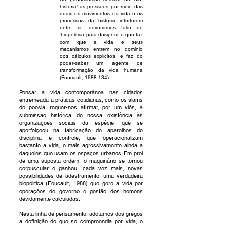
história’ as pressões por meio das
quais os movimentos da vida e os
processos da história interferem
entre si, deveríamos falar de
‘biopolítica’ para designar o que faz
com que a vida e seus
mecanismos entrem no domínio
dos cálculos explícitos, e faz do
poder
-saber um agente de
transformação da vida humana
(Foucault, 1988:134).
Pensar a vida contemporânea nas cidades
entremeada a práticas cotidianas, como os slams
de
poesia, requer
-nos afirmar, por um viés, a
submissão histórica de nossa existência às
organizações
sociais da espécie, que se
aperfeiçoou na fabricação de aparelhos de
disciplina e controle, que
operacionalizam
bastante a vida, e mais
agressivamente ainda a
daqueles que usam os espaços
urbanos. Em prol
de uma suposta ordem, o maquinário se tornou
corpuscular e ganhou, cada vez
mais, novas
possibilidades de adestramento, uma verdadeira
biopolítica (Foucault, 1988) que gere
a vida por
op
erações de governo e gestão dos homens
devidamente calculadas.
Nesta linha de pensamento, adotamos dos gregos
a definição do que se compreendia por vida, e