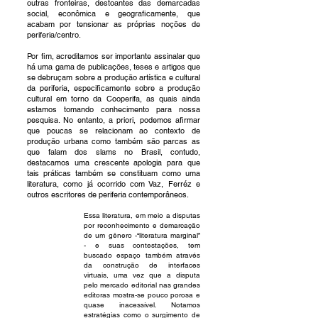
outras fronteiras, destoantes das demarcadas
social, econômica e geograficamente, que
acabam por tensionar as próprias noções de
periferia/centro.
Por fim, acreditamos ser importante assinalar que
há uma gama de publicações, teses e artigos que
se debruçam sobre a produção artística e cultural
da periferia, especificamente sobre a produção
cultural em torno da Cooperifa, as quais ainda
estamos tomando conhecimento para nossa
pesquisa. No entanto, a priori, podemos afirmar
que poucas se relacionam ao contexto de
produção urbana como também são parcas as
que falam dos slams no Brasil, contudo,
destacamos uma crescente apologia para que
tais práticas também se constituam como uma
literatura, como já ocorrido com Vaz, Ferréz e
outros escritores de periferia contemporâneos.
Essa literatura, em meio a disputas
por reconhecimento e demarcação
de um gênero -“literatura marginal”
- e suas contestações, tem
buscado espaço também através
da construção de interfaces
virtuais, uma vez que a disputa
pelo mercado editorial nas grandes
editoras mostra-se pouco porosa e
quase inacessível. Notamos
estratégias como o surgimento de