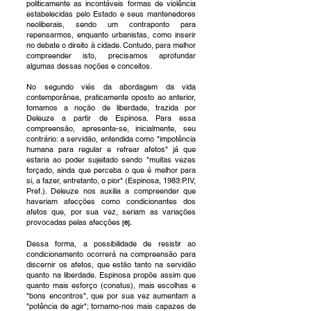
politicamente as incontáveis formas de violência
estabelecidas pelo Estado e seus mantenedores
neoliberais, sendo um contraponto para
repensarmos, enquanto urbanistas, como inserir
no debate o direito à cidade. Contudo, para melhor
compreender isto, precisamos aprofundar
algumas dessas noções e conceitos.
No segundo viés da abordagem da vida
contemporânea, praticamente oposto ao anterior,
tomamos a noção de liberdade, trazida por
Deleuze a partir de Espinosa. Para essa
compreensão, apresenta-se, inicialmente, seu
contrário: a servidão, entendida como "impotência
humana para regular e refrear afetos" já que
estaria ao poder sujeitado sendo "muitas vezes
forçado, ainda que perceba o que é melhor para
si, a fazer, entretanto, o pior" (Espinosa, 1983:P.IV,
Pref.). Deleuze nos auxilia a compreender que
haveriam afecções como condicionantes dos
afetos que, por sua vez, seriam as variações
provocadas pelas afecções
[6].
Dessa forma, a possibilidade de resistir ao
condicionamento ocorrerá na compreensão para
discernir os afetos, que estão tanto na servidão
quanto na liberdade. Espinosa propõe assim que
quanto mais esforço (conatus), mais escolhas e
"bons encontros", que por sua vez aumentam a
"potência de agir"; tornamo-nos mais capazes de