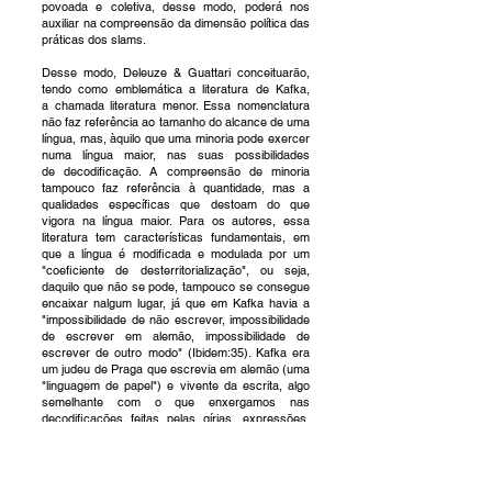
povoada e coletiva, desse modo, poderá nos
auxiliar na compreensão da dimensão política das
práticas dos slams.
Desse modo, Deleuze & Guattari conceituarão,
tendo como emblemática a literatura de Kafka,
a
chamada literatura menor. Essa nomenclatura
não faz referência ao tamanho do alcance de uma
língua, mas, àquilo que uma minoria pode exercer
numa língua maior, nas suas possibilidades
de
decodificação. A compreensão de minoria
tampouco faz referência à quantidade, mas a
qualidades específicas que destoam do que
vigora na língua maior. Para os autores, essa
literatura tem características fundamentais, em
que a língua é modificada e modulada por um
"coeficiente de desterritorialização", ou seja,
daquilo que não se pode, tampouco se consegue
encaixar nalgum lugar, já que em Kafka havia a
"impossibilidade de não escrever, impossibilidade
de escrever em
alemão, impossibilidade de
escrever de outro modo" (Ibidem:35). Kafka era
um judeu de Praga que escrevia em alemão (uma
"linguagem de papel") e vivente da escrita, algo
semelhante com o que enxergamos nas
decodificações feitas pelas gírias, expressões,
gestualidades dos poetas dos slams de poesia.
Além disso, a literatura menor possui caráter
político, ou seja, o enunciado jamais se remete a
um sujeito, pois é coletivo, assim, tanto não há