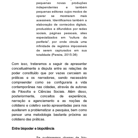
pequenas novas produções
independentes e também
pequenas editoras cujos modos de
operar se mostraram mais
acessíveis. Identificamos também a
elaboração de conteúdos digitais,
produzidos e difundidos por redes
sociais, páginas pessoais, sites
especializados em “cultura da
periferia”, por onde circula uma
infinidade de registros impossíveis
de serem capturados em sua
totalidade (Pereira, 2015:36)
Com isso, trataremos a seguir de apresentar
conceitualmente a disputa entre as relações de
poder constituído que por vezes cerceiam as
práticas e os narradores, sendo necessário
compreender como se configuraria a vida
contemporânea nas cidades, através de autores
da Filosofia e Ciências Sociais. Além disso,
posteriormente, conceitos de experiência,
narração e agenciamento e as noções de
cotidiano e coletivo serão apresentadas para nos
auxiliarem a problematizar a pesquisa, bem como
pensar uma metodologia bastante próxima ao
cotidiano das práticas.
Entre biopoder e biopotência
Se pudéssemos chamar de ‘bio-