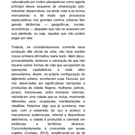
naturalizada por muitos planejadores como agente
principal desse esquema de urbanização pós-
industrial, desenvolveu -se ainda mais e as tornou
mercadorias a tal modo que processos
especulativos nos grandes centros urbanos têm
gerado distâncias — geográficas, sociais,
econômicas — daqueles que não os acessam em
sua plenitude, ou seja, aqueles que não podem
pagar por elas.
Todavia, se considerássemos somente essa
produção dita oficial da urbe, não faria sentido
nossa primeira afirmativa neste texto. Além disso,
provavelmente, teríamos a sensação de que não
haveria outras formas de vida que escapariam às
operações capitalísticas e nada além
pensaríamos. Assim, na própria configuração do
alijamento urbano, acontecem suas fissuras, por
nós observadas em significativas narrações e
produções de cidade. Negros, mulheres, pobres,
jovens, transexuais, entre inúmeras minorias,
reivindicam uma cidade que os inclua, mostrando
diferentes usos, ocupações, manifestações e
rebeliões. Notamos algo que já acontecia, mas
que, com a expansão do uso e acesso a
mecanismos audiovisuais, internet e dispositivos
eletrônicos, a cidade é produzida e clamada em
instâncias e territórios diversos.
Concomitantemente, é consumida por esses
sujeitos (Certeau, 2013), amplificando-se de tal