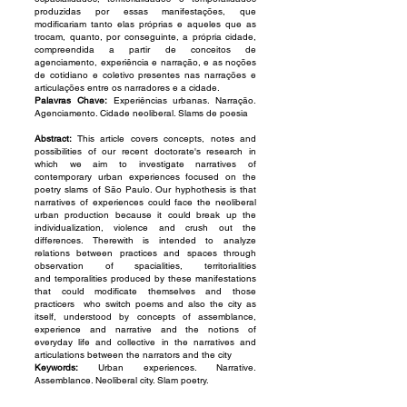
produzidas por essas manifestações, que
modificariam tanto elas próprias e aqueles que as
trocam, quanto, por conseguinte, a própria cidade,
compreendida a partir de conceitos de
agenciamento, experiência e narração, e as noções
de cotidiano e coletivo presentes nas narrações e
articulações entre os narradores e a cidade.
Palavras Chave:
Experiências urbanas. Narração.
Agenciamento. Cidade neoliberal. Slams de poesia
Abstract:
This article covers concepts, notes and
possibilities of our recent doctorate's research in
which we aim to investigate narratives of
contemporary urban experiences focused on the
poetry slams of São Paulo. Our hyphothesis is that
narratives of experiences could face the neoliberal
urban production because it could break up the
individualization, violence and crush out the
differences. Therewith is intended to analyze
relations between practices and spaces through
observation of spacialities, territorialities
and
temporalities produced by these manifestations
that could modificate themselves and those
practicers who switch poems and also the city as
itself, understood by concepts of assemblance,
experience and narrative and the notions of
everyday life and collective in the narratives and
articulations between the narrators and the city
Keywords:
Urban experiences. Narrative.
Assemblance. Neoliberal city. Slam poetry.