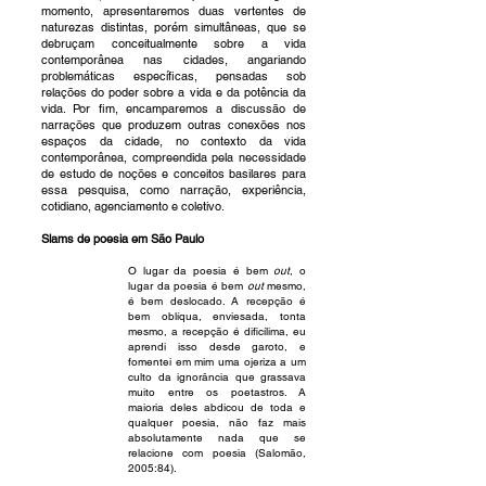
momento, apresentaremos duas vertentes de
naturezas distintas, porém simultâneas, que se
debruçam conceitualmente sobre a vida
contemporânea nas cidades, angariando
problemáticas específicas, pensadas sob
relações do poder sobre a vida e da potência da
vida. Por fim, encamparemos a discussão de
narrações que produzem outras conexões nos
espaços da cidade, no contexto da vida
contemporânea, compreendida pela necessidade
de estudo de noções e conceitos basilares para
essa pesquisa, como narração, experiência,
cotidiano, agenciamento e coletivo.
Slams de poesia em São Paulo
O lugar da poesia é
bem
out
, o
lugar da poesia é bem
out
mesmo,
é bem deslocado. A recepção é
bem oblíqua, enviesada, tonta
mesmo, a recepção é dificílima, eu
aprendi isso desde garoto, e
fomentei em mim uma ojeriza a um
culto da ignorância que grassava
muito entre os poetastros. A
maioria deles abdicou de toda e
qualquer poesia, não faz mais
absolutamente nada que se
relacione com poesia (Salomão,
2005:84).