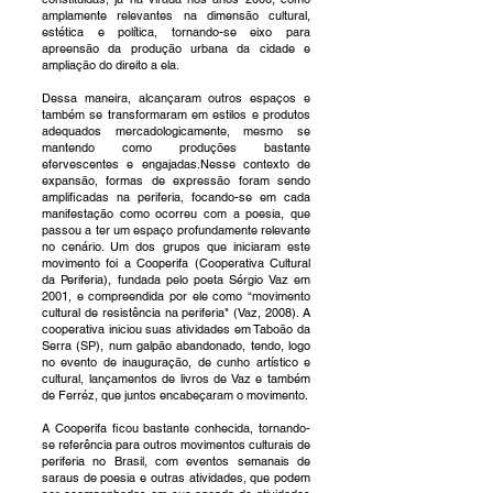
amplamente relevantes na dimensão cultural,
estética e política, tornando-se eixo para
apreensão da produção urbana da cidade e
ampliação do direito a ela.
Dessa maneira, alcançaram outros espaços e
também se transformaram em estilos e produtos
adequados mercadologicamente, mesmo se
mantendo como produções bastante
efervescentes e engajadas.Nesse contexto de
expansão, formas de expressão foram sendo
amplificadas na periferia, focando-se em cada
manifestação como ocorreu com a poesia, que
passou a ter um espaço profundamente relevante
no cenário. Um dos grupos que iniciaram este
movimento foi a Cooperifa (Cooperativa Cultural
da Periferia), fundada pelo poeta Sérgio Vaz em
2001, e compreendida por ele como “movimento
cultural de resistência na periferia" (Vaz, 2008). A
cooperativa iniciou suas atividades em Taboão da
Serra (SP), num galpão abandonado, tendo, logo
no evento de inauguração, de cunho artístico e
cultural, lançamentos de livros de Vaz e também
de Ferréz, que juntos encabeçaram o movimento.
A Cooperifa ficou bastante conhecida, tornando-
se referência para outros movimentos culturais de
periferia no Brasil, com eventos semanais de
saraus de poesia e outras atividades, que podem