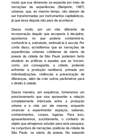
modo que sua dimensão se expande por meio de
narrações de experiências (Benjamin, 1987)
urbanas, que, ao mesmo tempo, não deixam de
ser transformadas por instrumentos capitalísticos,
já que essa disputa não para de acontecer.
Desse modo, por um viés diferente da
incorporação daquilo que escaparia à disciplina,
apostamos no que poderia contaminá-la,
confundi-la e, sobretudo, estimulá-la à escuta. Por
conta disso, acreditamos que as narrações de
experiências urbanas cotidianas de slams de
poesia da cidade de São Paulo poderiam tanto
atualizar as práticas e aqueles que as trocam,
como, por conseguinte, a cidade, podendo
enfrentar a produção neoliberal, primada por
individualizações, violências e pulverização de
diferenças, além de criar outros parâmetros para
o direito à cidade.
Dessa maneira, em sequência, tomaremos um
posicionamento que visa apresentar a relação
completamente imbricada entre a produção
urbana e a vida por ela mesma, enquanto
vivenciar e experimentar espaços, saberes,
conhecimentos, corpos, lugares. Para isso,
apresentaremos, sucintamente, o contexto do
objeto que almejamos estudar para esta pesquisa,
na conjuntura de narrações poéticas da cidade de
São Paulo, os slams de poesia. No segundo