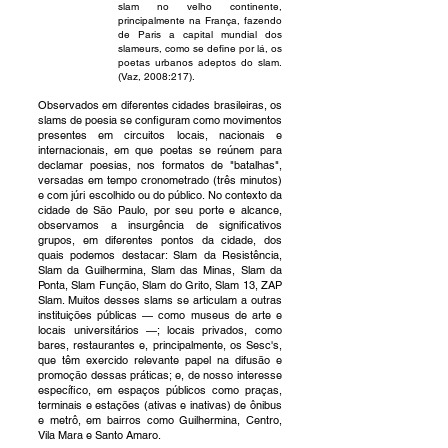
slam no velho continente,
principalmente na França, fazendo
de Paris a capital mundial dos
slameurs, como se define por lá, os
poetas urbanos adeptos do slam.
(Vaz, 2008:217).
Observados em diferentes cidades brasileiras, os
slams de poesia se configuram como movimentos
presentes em circuitos locais, nacionais e
internacionais, em que poetas se reúnem para
declamar poesias, nos formatos de "batalhas",
versadas em tempo cronometrado (três minutos)
e com júri escolhido ou do público. No contexto da
cidade de São Paulo, por seu porte e alcance,
observamos a insurgência de significativos
grupos, em diferentes pontos da cidade, dos
quais podemos destacar: Slam da Resistência,
Slam da Guilhermina, Slam das Minas, Slam da
Ponta, Slam Função, Slam do Grito, Slam 13, ZAP
Slam. Muitos desses slams se articulam a outras
instituições públicas — como museus de arte e
locais universitários —; locais privados, como
bares, restaurantes e, principalmente, os Sesc's,
que têm exercido relevante papel na difusão e
promoção dessas práticas; e, de nosso interesse
específico, em espaços públicos como praças,
terminais e estações (ativas e inativas) de ônibus
e metrô, em bairros como Guilhermina, Centro,
Vila Mara e Santo Amaro.